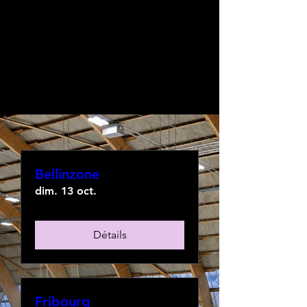
SYS
Skatingdays
Bellinzone
dim. 13 oct.
Détails
Fribourg